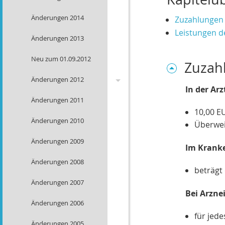
Änderungen 2014
Zuzahlungen
Leistungen d
Änderungen 2013
Neu zum 01.09.2012
Zuzah
Änderungen 2012
In der Arz
Änderungen 2011
Wechsel Strom,Gas
10,00 E
Änderungen 2010
Warnbutton
Überwei
Änderungen 2009
Mitbestimmung EU-
Im Krank
Bürger
Änderungen 2008
beträgt
Solarförderung
Änderungen 2007
Bei Arzne
Rechengrößen 2012
Änderungen 2006
für jede
Änderungen 2005