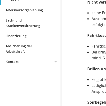
Lexikon
Nicht ver
Altersvorsorgeplanung
keine E
Ausnahm
Sach- und
erfolgt 
Krankenversicherung
Fahrtkost
Finanzierung
Fahrtko
Absicherung der
Arbeitskraft
Bei dri
mind. 5
Kontakt
Brillen u
Datenschutz
Es gibt 
Impressum
Ledigli
Anspruc
Erstinformation
Sterbegel