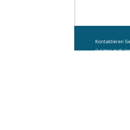
Kontaktieren Si
Gut Herr Huth Ve
Volkmar Huth
Küferweg 15
06632 Freyburg
034464 27081
0170 3800935
034464 61032
volkmar.huth@t-
http://www.guth
Nachricht s