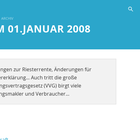
s
ARCHIV
 01.JANUAR 2008
ungen zur Riesterrente, Änderungen für
rerklärung... Auch tritt die große
svertragsgesetz (VVG) birgt viele
ngsmakler und Verbraucher...
raft.