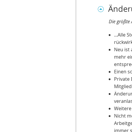
Änder
Die größte 
...Alle 
rückwir
Neu ist
mehr ei
entspre
Einen s
Private
Mitglie
Änderun
veranla
Weitere
Nicht m
Arbeitge
immer s