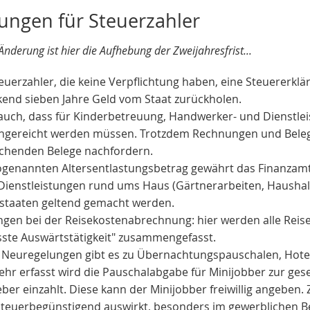
ungen für Steuerzahler
Änderung ist hier die Aufhebung der Zweijahresfrist...
Steuerzahler, die keine Verpflichtung haben, eine Steuererk
kend sieben Jahre Geld vom Staat zurückholen.
 auch, dass für Kinderbetreuung, Handwerker- und Dienstl
ngereicht werden müssen. Trotzdem Rechnungen und Beleg
chenden Belege nachfordern.
ogenannten Altersentlastungsbetrag gewährt das Finanzamt a
 Dienstleistungen rund ums Haus (Gärtnerarbeiten, Haushal
dstaaten geltend gemacht werden.
gen bei der Reisekostenabrechnung: hier werden alle Reiset
sste Auswärtstätigkeit" zusammengefasst.
 Neuregelungen gibt es zu Übernachtungspauschalen, Hotelko
ehr erfasst wird die Pauschalabgabe für Minijobber zur ges
ber einzahlt. Diese kann der Minijobber freiwillig angeben. 
teuerbegünstigend auswirkt, besonders im gewerblichen Ber