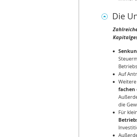
Die U
Zahlreich
Kapitalges
Senkung
Steuerm
Betrieb
Auf Ant
Weitere
fachen
Außerde
die Gew
Für kle
Betrie
Investit
Außerde