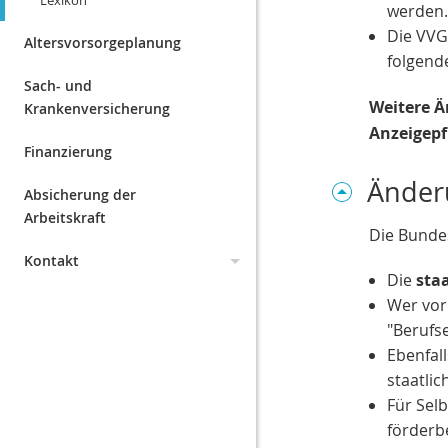
Lexikon
werden.
Die VVG
Altersvorsorgeplanung
folgend
Sach- und
Weitere 
Krankenversicherung
Anzeigepf
Finanzierung
Änder
Absicherung der
Arbeitskraft
Die Bunde
Kontakt
Die
sta
Datenschutz
Wer vor 
"Berufs
Impressum
Ebenfal
staatlic
Erstinformation
Für Selb
förderbe