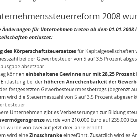
nternehmenssteuerreform 2008 wur
e Änderungen für Unternehmen treten ab dem 01.01.2008 i
ellschaften entlastet:
 des Körperschaftsteuersatzes
für Kapitalgesellschaften 
esszahl bei der Gewerbesteuer von 5 auf 3,5 Prozent abgese
sausgabe absetzbar.
rag können
einbehaltene Gewinne nur mit 28,25 Prozent
 Entlastung bei der
höheren Anrechenbarkeit der Gewerbe
des festgesetzten Gewerbesteuermessbetrags (begrenzt auf 
m wird die Steuermesszahl von 5 auf 3,5 Prozent abgesenkt.
erbesteuer.
inere Unternehmen gibt es Verbesserungen zur Bildung steuer
bsvermögensgrenze
wurde von 210.000 Euro auf 235.000 Eur
ion wurde von zwei auf jetzt drei Jahre erhöht.
m wird eine
Zinsschranke
eingeführt. Zusätzlich wird es 