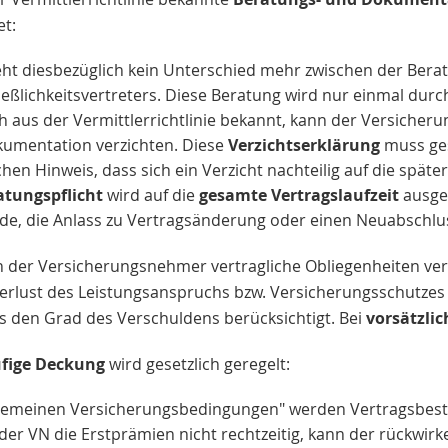
et:
eht diesbezüglich kein Unterschied mehr zwischen der Bera
eßlichkeitsvertreters. Diese Beratung wird nur einmal durc
h aus der Vermittlerrichtlinie bekannt, kann der Versicher
umentation verzichten. Diese
Verzichtserklärung
muss ges
chen Hinweis, dass sich ein Verzicht nachteilig auf die sp
atungspflicht
wird auf die
gesamte Vertragslaufzeit
ausged
e, die Anlass zu Vertragsänderung oder einen Neuabschlu
der Versicherungsnehmer vertragliche Obliegenheiten verlet
erlust des Leistungsanspruchs bzw. Versicherungsschutzes 
s den Grad des Verschuldens berücksichtigt. Bei
vorsätzli
ufige Deckung
wird gesetzlich geregelt:
lgemeinen Versicherungsbedingungen" werden Vertragsbesta
der VN die Erstprämien nicht rechtzeitig, kann der rückwir