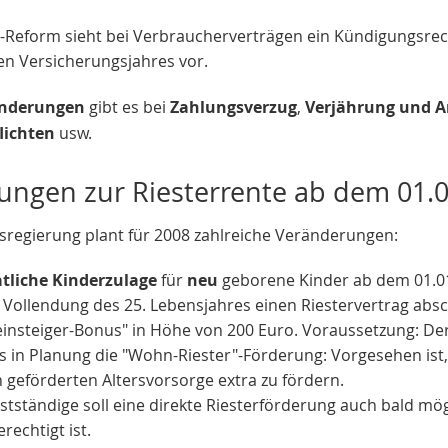
-Reform sieht bei Verbraucherverträgen ein Kündigungsrech
en Versicherungsjahres vor.
Änderungen
gibt es bei
Zahlungsverzug
,
Verjährung und A
lichten
usw.
ungen zur Riesterrente ab dem 01.
sregierung plant für 2008 zahlreiche Veränderungen:
atliche Kinderzulage
für
neu
geborene Kinder ab dem 01.01.
Vollendung des 25. Lebensjahres einen Riestervertrag absch
einsteiger-Bonus" in Höhe von 200 Euro. Voraussetzung: Der 
ls in Planung die "Wohn-Riester"-Förderung: Vorgesehen is
h geförderten Altersvorsorge extra zu fördern.
stständige soll eine direkte Riesterförderung auch bald mög
rechtigt ist.