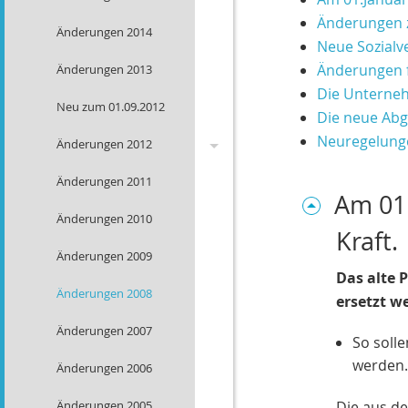
Änderungen z
Änderungen 2014
Neue Sozialv
Änderungen f
Änderungen 2013
Die Unterne
Neu zum 01.09.2012
Die neue Abge
Neuregelung
Änderungen 2012
Änderungen 2011
Wechsel Strom,Gas
Am 01.
Änderungen 2010
Warnbutton
Kraft.
Änderungen 2009
Mitbestimmung EU-
Bürger
Das alte 
Änderungen 2008
ersetzt w
Solarförderung
Änderungen 2007
So soll
Rechengrößen 2012
werden.
Änderungen 2006
Änderungen 2005
Die aus de