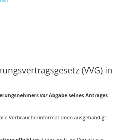
rungsvertragsgesetz (VVG) in
icherungsnehmers
vor
Abgabe seines Antrages
 alle Verbraucherinformationen ausgehändigt
tionspflicht
wird nun auch auf Versicherer