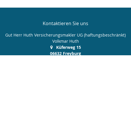
Kontaktieren Sie uns
Gut Herr Huth Versicherungsmakler UG (haftungsbeschränkt)
Volkmar Huth
Küferweg 15
06632 Freyburg
034464 27081
0170 3800935
034464 61032
volkmar.huth@t-online.de
http://www.gutherrhuth.de
Nachricht schreiben